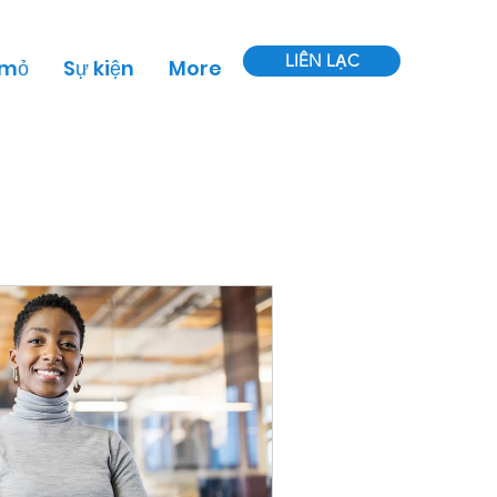
LIÊN LẠC
 mỏ
Sự kiện
More