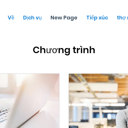
Về
Dịch vụ
New Page
Tiếp xúc
thợ
Chương trình