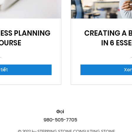
NESS PLANNING
CREATING A 
OURSE
IN 6 ESS
tiết
Xem
Gọi
980-505-7705
© 2022 by STEPPING STONE CONSULTING STONE