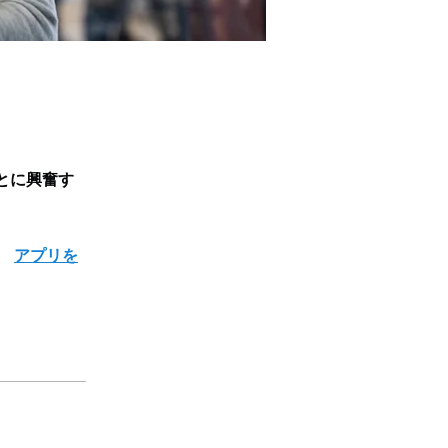
とに興奮す
。
アプリを